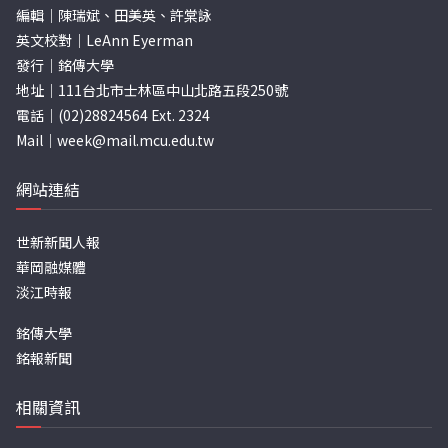
編輯｜陳瑞斌、田美英、許棠詠
英文校對｜LeAnn Eyerman
發行｜銘傳大學
地址｜111台北市士林區中山北路五段250號
電話｜(02)28824564 Ext. 2324
Mail｜
week@mail.mcu.edu.tw
網站連結
世新新聞人報
華岡融媒體
淡江時報
銘傳大學
銘報新聞
相關資訊