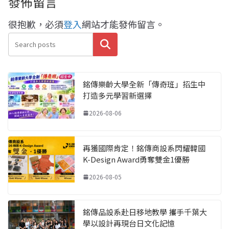
發佈留言
很抱歉，必須
登入
網站才能發佈留言。
搜尋
銘傳樂齡大學全新「傳奇班」招生中
打造多元學習新選擇
2026-08-06
再獲國際肯定！銘傳商設系閃耀韓國
K-Design Award勇奪雙金1優勝
2026-08-05
銘傳品設系赴日移地教學 攜手千葉大
學以設計再現台日文化記憶