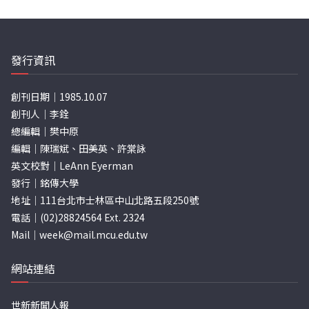
發行資訊
創刊日期｜1985.10.07
創刊人｜李銓
總編輯｜樊中原
編輯｜陳瑞斌、田美英、許棠詠
英文校對｜LeAnn Eyerman
發行｜銘傳大學
地址｜111台北市士林區中山北路五段250號
電話｜(02)28824564 Ext. 2324
Mail｜
week@mail.mcu.edu.tw
網站連結
世新新聞人報