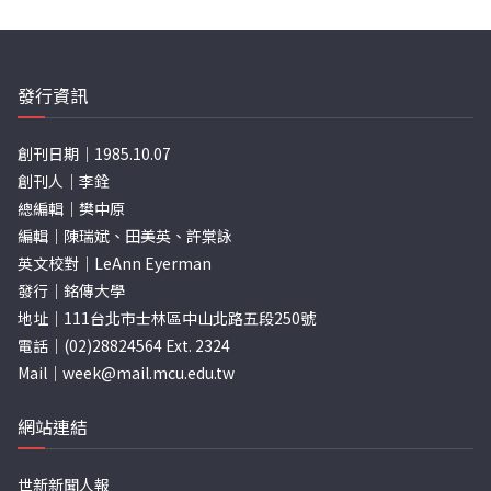
發行資訊
創刊日期｜1985.10.07
創刊人｜李銓
總編輯｜樊中原
編輯｜陳瑞斌、田美英、許棠詠
英文校對｜LeAnn Eyerman
發行｜銘傳大學
地址｜111台北市士林區中山北路五段250號
電話｜(02)28824564 Ext. 2324
Mail｜
week@mail.mcu.edu.tw
網站連結
世新新聞人報