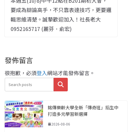
本週五(10/8)中午12點在B201期初大會，
要成為辯論高手，不只靠表達技巧，更要邏
輯思維清楚。誠摯歡迎加入！社長老大
0952165717 (麗芬．俞宏)
發佈留言
很抱歉，必須
登入
網站才能發佈留言。
搜尋
銘傳樂齡大學全新「傳奇班」招生中
打造多元學習新選擇
2026-08-06