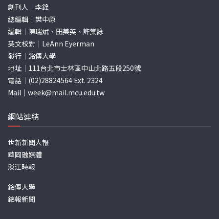
創刊人｜李銓
總編輯｜樊中原
編輯｜陳瑞斌、田美英、許棠詠
英文校對｜LeAnn Eyerman
發行｜銘傳大學
地址｜111台北市士林區中山北路五段250號
電話｜(02)28824564 Ext. 2324
Mail｜
week@mail.mcu.edu.tw
網站連結
世新新聞人報
華岡融媒體
淡江時報
銘傳大學
銘報新聞