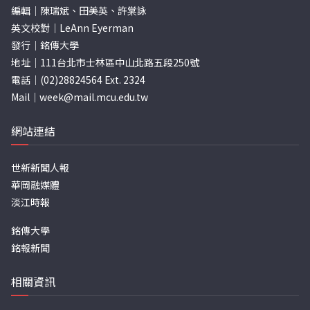
編輯｜陳瑞斌、田美英、許棠詠
英文校對｜LeAnn Eyerman
發行｜銘傳大學
地址｜111台北市士林區中山北路五段250號
電話｜(02)28824564 Ext. 2324
Mail｜
week@mail.mcu.edu.tw
網站連結
世新新聞人報
華岡融媒體
淡江時報
銘傳大學
銘報新聞
相關資訊