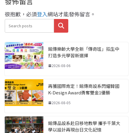
發佈留言
很抱歉，必須
登入
網站才能發佈留言。
搜尋
銘傳樂齡大學全新「傳奇班」招生中
打造多元學習新選擇
2026-08-06
再獲國際肯定！銘傳商設系閃耀韓國
K-Design Award勇奪雙金1優勝
2026-08-05
銘傳品設系赴日移地教學 攜手千葉大
學以設計再現台日文化記憶