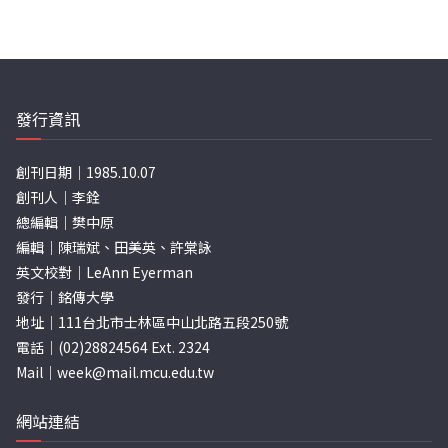
發行資訊
創刊日期｜1985.10.07
創刊人｜李銓
總編輯｜樊中原
編輯｜陳瑞斌、田美英、許棠詠
英文校對｜LeAnn Eyerman
發行｜銘傳大學
地址｜111台北市士林區中山北路五段250號
電話｜(02)28824564 Ext. 2324
Mail｜
week@mail.mcu.edu.tw
網站連結