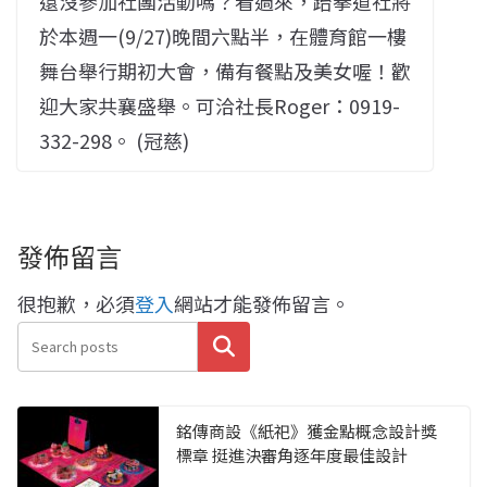
還沒參加社團活動嗎？看過來，跆拳道社將
於本週一(9/27)晚間六點半，在體育館一樓
舞台舉行期初大會，備有餐點及美女喔！歡
迎大家共襄盛舉。可洽社長Roger：0919-
332-298。 (冠慈)
發佈留言
很抱歉，必須
登入
網站才能發佈留言。
搜尋
銘傳商設《紙祀》獲金點概念設計獎
標章 挺進決審角逐年度最佳設計