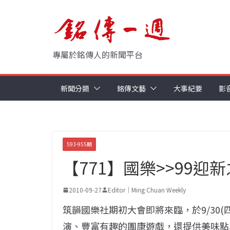
Skip
to
content
專屬於銘傳人的新聞平台
新聞分類
銘傳文藝
大事紀要
影
593-955期
【771】國樂>>99迎
2010-09-27
Editor｜Ming Chuan Weekly
筑韻國樂社期初大會即將來臨，於9/30(
演、豐富有趣的團康遊戲，還提供美味點心