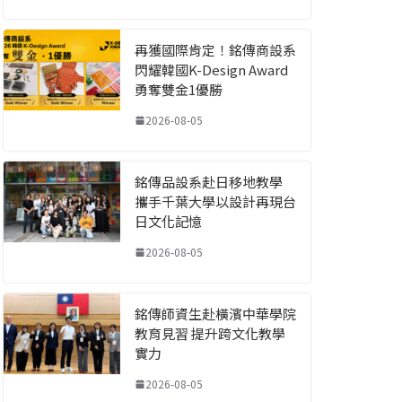
再獲國際肯定！銘傳商設系
閃耀韓國K-Design Award
勇奪雙金1優勝
2026-08-05
銘傳品設系赴日移地教學
攜手千葉大學以設計再現台
日文化記憶
2026-08-05
銘傳師資生赴橫濱中華學院
教育見習 提升跨文化教學
實力
2026-08-05