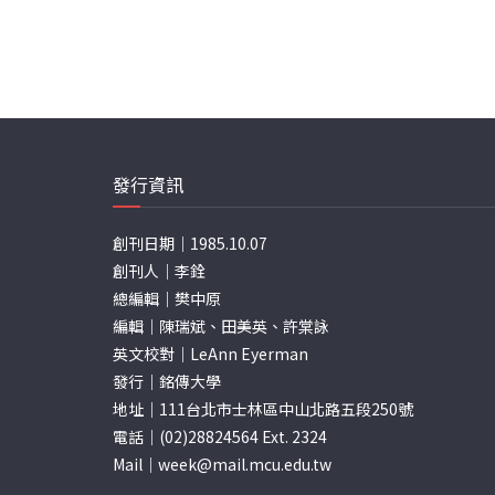
發行資訊
創刊日期｜1985.10.07
創刊人｜李銓
總編輯｜樊中原
編輯｜陳瑞斌、田美英、許棠詠
英文校對｜LeAnn Eyerman
發行｜銘傳大學
地址｜111台北市士林區中山北路五段250號
電話｜(02)28824564 Ext. 2324
Mail｜
week@mail.mcu.edu.tw