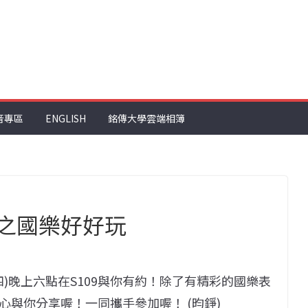
音專區
ENGLISH
銘傳大學雲端相簿
新之國樂好好玩
四)晚上六點在S109與你有約！除了有精彩的國樂表
與你分享喔！一同攜手參加喔！ (昀錚)