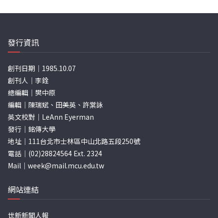
發行資訊
創刊日期｜1985.10.07
創刊人｜李銓
總編輯｜樊中原
編輯｜陳瑞斌、田美英、許棠詠
英文校對｜LeAnn Eyerman
發行｜銘傳大學
地址｜111台北市士林區中山北路五段250號
電話｜(02)28824564 Ext. 2324
Mail｜
week@mail.mcu.edu.tw
網站連結
世新新聞人報