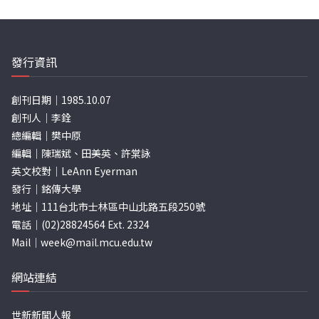
發行資訊
創刊日期｜1985.10.07
創刊人｜李銓
總編輯｜樊中原
編輯｜陳瑞斌、田美英、許棠詠
英文校對｜LeAnn Eyerman
發行｜銘傳大學
地址｜111台北市士林區中山北路五段250號
電話｜(02)28824564 Ext. 2324
Mail｜
week@mail.mcu.edu.tw
網站連結
世新新聞人報