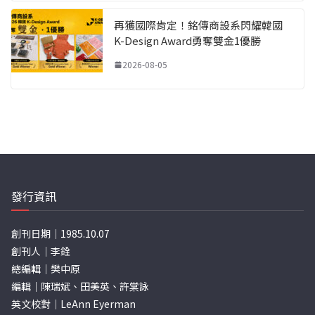
再獲國際肯定！銘傳商設系閃耀韓國
K-Design Award勇奪雙金1優勝
2026-08-05
發行資訊
創刊日期｜1985.10.07
創刊人｜李銓
總編輯｜樊中原
編輯｜陳瑞斌、田美英、許棠詠
英文校對｜LeAnn Eyerman