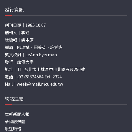
發行資訊
創刊日期｜1985.10.07
創刊人｜李銓
總編輯｜樊中原
編輯｜陳瑞斌、田美英、許棠詠
英文校對｜LeAnn Eyerman
發行｜銘傳大學
地址｜111台北市士林區中山北路五段250號
電話｜(02)28824564 Ext. 2324
Mail｜
week@mail.mcu.edu.tw
網站連結
世新新聞人報
華岡融媒體
淡江時報