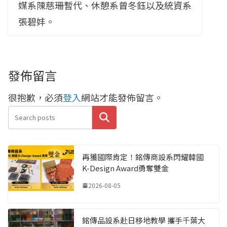
媒系陳慈珊暫代、休憩系曾冬鈺以及統資系
張碧妦。
發佈留言
很抱歉，必須
登入
網站才能發佈留言。
搜尋
再獲國際肯定！銘傳商設系閃耀韓國
K-Design Award勇奪雙金
2026-08-05
銘傳品設系赴日移地教學 攜手千葉大