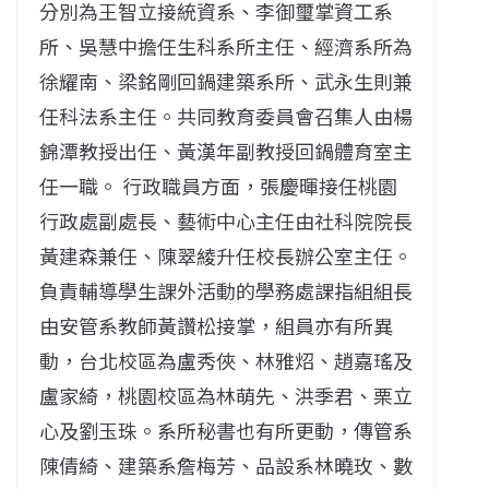
分別為王智立接統資系、李御璽掌資工系
所、吳慧中擔任生科系所主任、經濟系所為
徐耀南、梁銘剛回鍋建築系所、武永生則兼
任科法系主任。共同教育委員會召集人由楊
錦潭教授出任、黃漢年副教授回鍋體育室主
任一職。 行政職員方面，張慶暉接任桃園
行政處副處長、藝術中心主任由社科院院長
黃建森兼任、陳翠綾升任校長辦公室主任。
負責輔導學生課外活動的學務處課指組組長
由安管系教師黃讚松接掌，組員亦有所異
動，台北校區為盧秀俠、林雅炤、趙嘉瑤及
盧家綺，桃園校區為林萌先、洪季君、栗立
心及劉玉珠。系所秘書也有所更動，傳管系
陳倩綺、建築系詹梅芳、品設系林曉玫、數