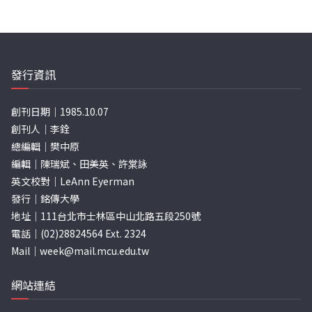
發行資訊
創刊日期｜1985.10.07
創刊人｜李銓
總編輯｜樊中原
編輯｜陳瑞斌、田美英、許棠詠
英文校對｜LeAnn Eyerman
發行｜銘傳大學
地址｜111台北市士林區中山北路五段250號
電話｜(02)28824564 Ext. 2324
Mail｜
week@mail.mcu.edu.tw
網站連結