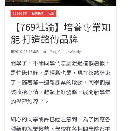
593-955期
校園快訊
社論
【769社論】培養專業知
能 打造銘傳品牌
2010-09-13
Editor｜Ming Chuan Weekly
開學了，不論同學們怎麼渡過這個暑假，
是忙碌也好，是輕鬆也罷，現在都該結束
了。隨著第一週新課業的啟動，同學們是
該收拾心情，趕緊上好發條，展開新學年
的學習旅程了。
細心的同學或許已經注意到，為了因應各
種新興就業趨勢，學校在各相關學院都推