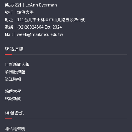
英文校對｜LeAnn Eyerman
發行｜銘傳大學
地址｜111台北市士林區中山北路五段250號
電話｜(02)28824564 Ext. 2324
Mail｜
week@mail.mcu.edu.tw
網站連結
世新新聞人報
華岡融媒體
淡江時報
銘傳大學
銘報新聞
相關資訊
隱私權聲明