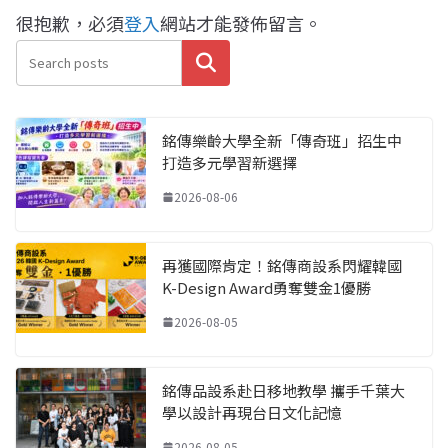
很抱歉，必須
登入
網站才能發佈留言。
搜尋
銘傳樂齡大學全新「傳奇班」招生中
打造多元學習新選擇
2026-08-06
再獲國際肯定！銘傳商設系閃耀韓國
K-Design Award勇奪雙金1優勝
2026-08-05
銘傳品設系赴日移地教學 攜手千葉大
學以設計再現台日文化記憶
2026-08-05