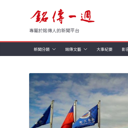
Skip
to
content
專屬於銘傳人的新聞平台
新聞分類
銘傳文藝
大事紀要
影