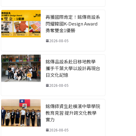
再獲國際肯定！銘傳商設系
閃耀韓國K-Design Award
勇奪雙金1優勝
2026-08-05
銘傳品設系赴日移地教學
攜手千葉大學以設計再現台
日文化記憶
2026-08-05
銘傳師資生赴橫濱中華學院
教育見習 提升跨文化教學
實力
2026-08-05