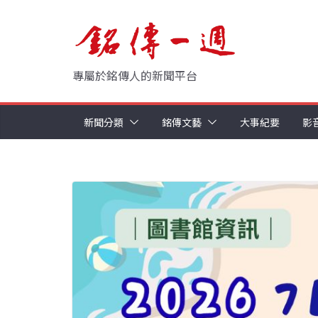
Skip
to
content
專屬於銘傳人的新聞平台
新聞分類
銘傳文藝
大事紀要
影