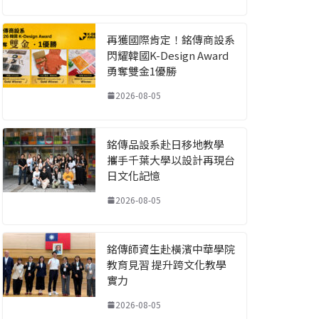
再獲國際肯定！銘傳商設系
閃耀韓國K-Design Award
勇奪雙金1優勝
2026-08-05
銘傳品設系赴日移地教學
攜手千葉大學以設計再現台
日文化記憶
2026-08-05
銘傳師資生赴橫濱中華學院
教育見習 提升跨文化教學
實力
2026-08-05