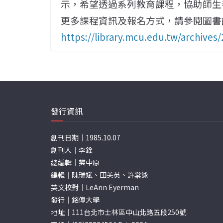
示，希望透過系列教育課程，協助師生
更多課程資訊及報名方式，請參閱圖書
https://library.mcu.edu.tw/archives
發行資訊
創刊日期｜1985.10.07
創刊人｜李銓
總編輯｜樊中原
編輯｜陳瑞斌、田美英、許棠詠
英文校對｜LeAnn Eyerman
發行｜銘傳大學
地址｜111台北市士林區中山北路五段250號