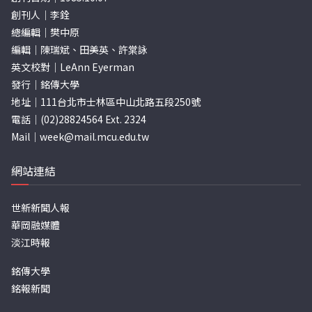
創刊人｜李銓
總編輯｜樊中原
編輯｜陳瑞斌、田美英、許棠詠
英文校對｜LeAnn Eyerman
發行｜銘傳大學
地址｜111台北市士林區中山北路五段250號
電話｜(02)28824564 Ext. 2324
Mail｜
week@mail.mcu.edu.tw
網站連結
世新新聞人報
華岡融媒體
淡江時報
銘傳大學
銘報新聞