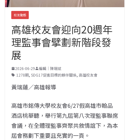
校友動態
高雄校友會迎向20週年
理監事會擘劃新階段發
展
2026-06-29
編輯｜陳瑞斌
1278期
,
SDG17促進目標的夥伴關係
,
高雄校友會
黃瑞蓮／高雄報導
高雄市銘傳大學校友會6/27假高雄市翰品
酒店桃華聽，舉行第九屆第八次理監事聯席
會議，在全體理監事齊聚共敘情誼下，為本
屆會務劃下重要且充實的一頁。