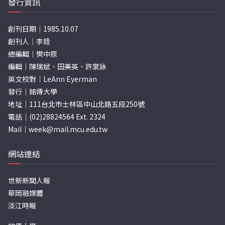
發行資訊
創刊日期｜1985.10.07
創刊人｜李銓
總編輯｜樊中原
編輯｜陳瑞斌、田美英、許棠詠
英文校對｜LeAnn Eyerman
發行｜銘傳大學
地址｜111台北市士林區中山北路五段250號
電話｜(02)28824564 Ext. 2324
Mail｜
week@mail.mcu.edu.tw
網站連結
世新新聞人報
華岡融媒體
淡江時報