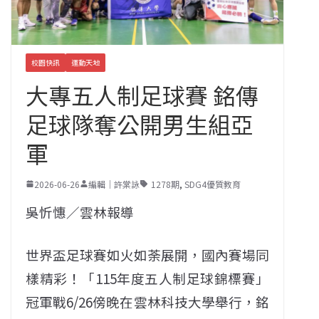
校園快訊
運動天地
大專五人制足球賽 銘傳
足球隊奪公開男生組亞
軍
2026-06-26
編輯｜許棠詠
1278期
,
SDG4優質教育
吳忻憓／雲林報導
世界盃足球賽如火如荼展開，國內賽場同
樣精彩！「115年度五人制足球錦標賽」
冠軍戰6/26傍晚在雲林科技大學舉行，銘