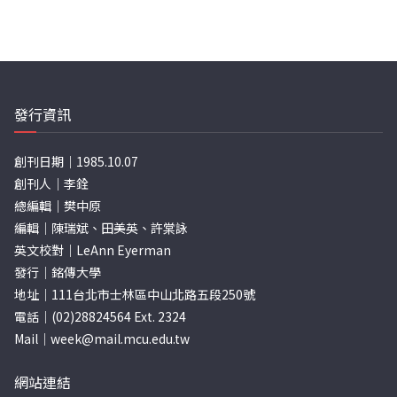
發行資訊
創刊日期｜1985.10.07
創刊人｜李銓
總編輯｜樊中原
編輯｜陳瑞斌、田美英、許棠詠
英文校對｜LeAnn Eyerman
發行｜銘傳大學
地址｜111台北市士林區中山北路五段250號
電話｜(02)28824564 Ext. 2324
Mail｜
week@mail.mcu.edu.tw
網站連結