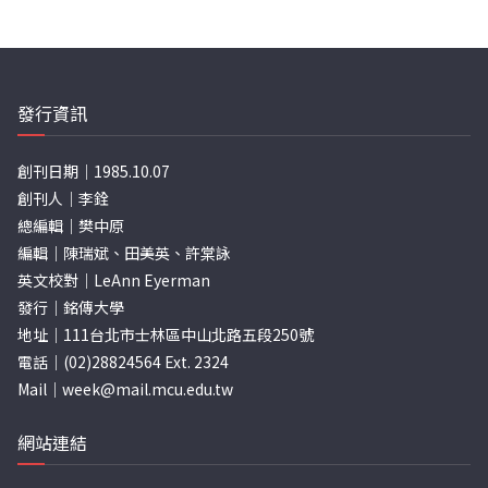
發行資訊
創刊日期｜1985.10.07
創刊人｜李銓
總編輯｜樊中原
編輯｜陳瑞斌、田美英、許棠詠
英文校對｜LeAnn Eyerman
發行｜銘傳大學
地址｜111台北市士林區中山北路五段250號
電話｜(02)28824564 Ext. 2324
Mail｜
week@mail.mcu.edu.tw
網站連結