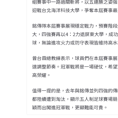
組賽事中一路過關斬將，以五連勝之姿強勢
迎戰台北海洋科技大學，爭奪本屆賽事最
銘傳隊本屆賽事展現穩定戰力，預賽階段
大，四強賽再以4：2力退屏東大學，成功
球，無論進攻火力或防守表現皆維持高水
曾台霖總教練表示，球員們在本屆賽事展
速調整節奏。冠軍戰將是一場硬仗，希望
高榮耀。
值得一提的是，去年與銘傳並列四強的傳
都陸續遭到淘汰，顯示五人制足球賽場競
穎而出闖進冠軍戰，更顯難能可貴。