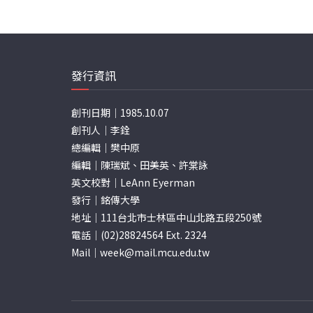
發行資訊
創刊日期｜1985.10.07
創刊人｜李銓
總編輯｜樊中原
編輯｜陳瑞斌、田美英、許棠詠
英文校對｜LeAnn Eyerman
發行｜銘傳大學
地址｜111台北市士林區中山北路五段250號
電話｜(02)28824564 Ext. 2324
Mail｜
week@mail.mcu.edu.tw