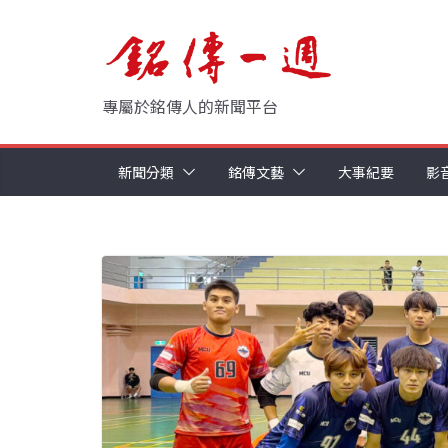
Skip
to
content
專屬於銘傳人的新聞平台
新聞分類
銘傳文藝
大事紀要
影