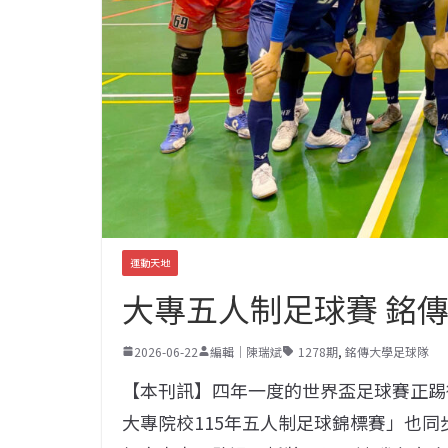
運動天地
大專五人制足球賽 銘傳
2026-06-22
編輯｜陳瑞斌
1278期
,
銘傳大學足球隊
【本刊訊】四年一度的世界盃足球賽正踢
大專院校115年五人制足球錦標賽」也同步