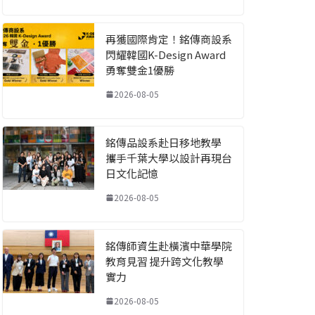
再獲國際肯定！銘傳商設系
閃耀韓國K-Design Award
勇奪雙金1優勝
2026-08-05
銘傳品設系赴日移地教學
攜手千葉大學以設計再現台
日文化記憶
2026-08-05
銘傳師資生赴橫濱中華學院
教育見習 提升跨文化教學
實力
2026-08-05