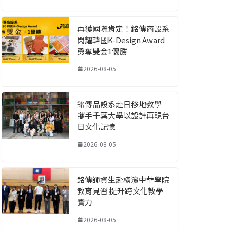
再獲國際肯定！銘傳商設系
閃耀韓國K-Design Award
勇奪雙金1優勝
2026-08-05
銘傳品設系赴日移地教學
攜手千葉大學以設計再現台
日文化記憶
2026-08-05
銘傳師資生赴橫濱中華學院
教育見習 提升跨文化教學
實力
2026-08-05