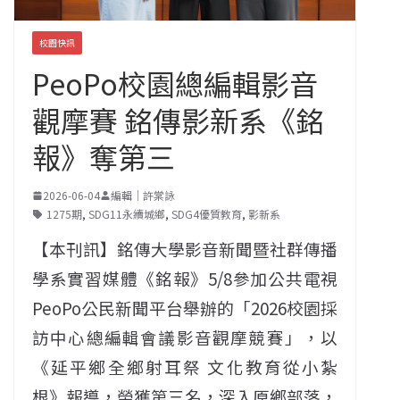
校園快訊
PeoPo校園總編輯影音
觀摩賽 銘傳影新系《銘
報》奪第三
2026-06-04
編輯｜許棠詠
1275期
,
SDG11永續城鄉
,
SDG4優質教育
,
影新系
【本刊訊】銘傳大學影音新聞暨社群傳播
學系實習媒體《銘報》5/8參加公共電視
PeoPo公民新聞平台舉辦的「2026校園採
訪中心總編輯會議影音觀摩競賽」，以
《延平鄉全鄉射耳祭 文化教育從小紮
根》報導，榮獲第三名，深入原鄉部落，