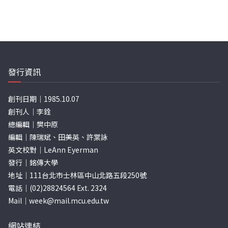
發行資訊
創刊日期｜1985.10.07
創刊人｜李銓
總編輯｜樊中原
編輯｜陳瑞斌、田美英、許棠詠
英文校對｜LeAnn Eyerman
發行｜銘傳大學
地址｜111台北市士林區中山北路五段250號
電話｜(02)28824564 Ext. 2324
Mail｜
week@mail.mcu.edu.tw
網站連結