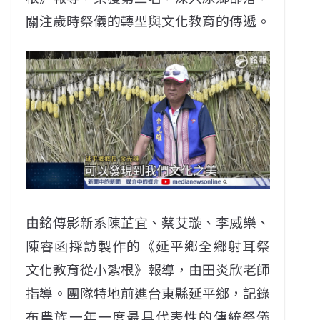
關注歲時祭儀的轉型與文化教育的傳遞。
由銘傳影新系陳芷宜、蔡艾璇、李威樂、
陳睿函採訪製作的《延平鄉全鄉射耳祭
文化教育從小紮根》報導，由田炎欣老師
指導。團隊特地前進台東縣延平鄉，記錄
布農族一年一度最具代表性的傳統祭儀