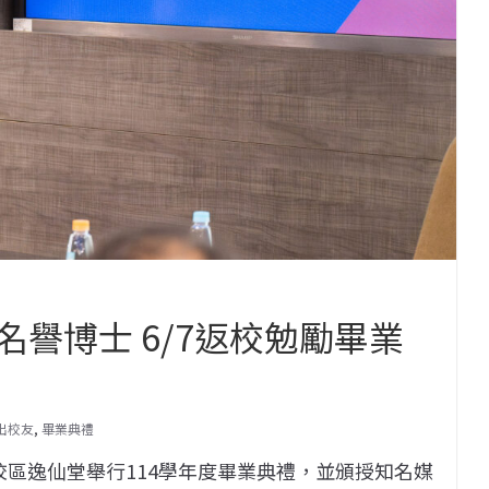
譽博士 6/7返校勉勵畢業
出校友
,
畢業典禮
校區逸仙堂舉行114學年度畢業典禮，並頒授知名媒