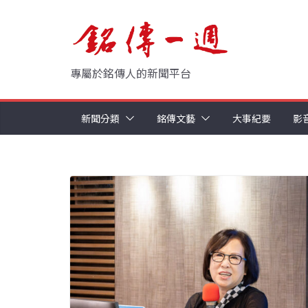
Skip
to
content
專屬於銘傳人的新聞平台
新聞分類
銘傳文藝
大事紀要
影