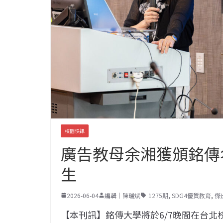
校園快訊
廣告教母余湘獲頒銘傳名
生
2026-06-04
編輯｜陳瑞斌
1275期
,
SDG4優質教育
,
傑
【本刊訊】銘傳大學將於6/7晚間在台北