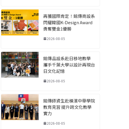
再獲國際肯定！銘傳商設系
閃耀韓國K-Design Award
勇奪雙金1優勝
2026-08-05
銘傳品設系赴日移地教學
攜手千葉大學以設計再現台
日文化記憶
2026-08-05
銘傳師資生赴橫濱中華學院
教育見習 提升跨文化教學
實力
2026-08-05