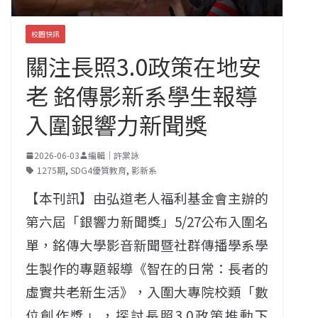
校園快訊
關注長照3.0政策在地安
老 銘傳影新系學生報導
入圍銀響力新聞獎
2026-06-03
編輯｜許棠詠
1275期
,
SDG4優質教育
,
影新系
【本刊訊】由弘道老人福利基金會主辦的
第六屆「銀響力新聞獎」5/27公布入圍名
單，銘傳大學影音新聞暨社群傳播學系學
生製作的專題報導《智在的日常：長者的
虛實共老新生活》，入圍大專院校類「數
位創作獎」，探討長照3.0政策推動下