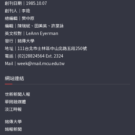
創刊日期｜1985.10.07
創刊人｜李銓
總編輯｜樊中原
編輯｜陳瑞斌、田美英、許棠詠
英文校對｜LeAnn Eyerman
發行｜銘傳大學
地址｜111台北市士林區中山北路五段250號
電話｜(02)28824564 Ext. 2324
Mail｜
week@mail.mcu.edu.tw
網站連結
世新新聞人報
華岡融媒體
淡江時報
銘傳大學
銘報新聞