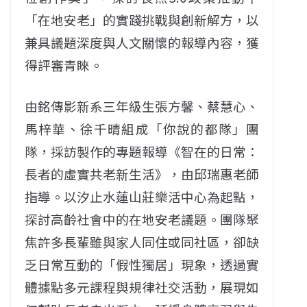
「在地安老」的實踐挑戰與創新解方，以
兼具議題深度與人文關懷的報導內容，獲
得評審青睞。
由銘傳影新系三年級生張方馨、蔡慧心、
馬梓華、徐千晴組成「你說的都隊」團
隊，採訪製作的專題報導《智在的日常：
長者的虛實共老新生活》，由邱瑞惠老師
指導。以汐止水蓮山莊樂活中心為起點，
探討高齡社會中的在地安老議題。團隊聚
焦許多長輩雖與家人同住或同社區，卻缺
乏日常互動的「假性獨居」現象，透過實
體據點多元課程與規律社交活動，展現如