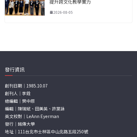
提升跨文化教學實力
2026-08-05
發行資訊
創刊日期｜1985.10.07
創刊人｜李銓
總編輯｜樊中原
編輯｜陳瑞斌、田美英、許棠詠
英文校對｜LeAnn Eyerman
發行｜銘傳大學
地址｜111台北市士林區中山北路五段250號