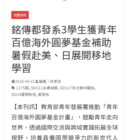
校園快訊
銘傳都發系3學生獲青年
百億海外圓夢基金補助
暑假赴美、日展開移地
學習
2026-06-02
編輯｜許棠詠
1275期
,
SDG11永續城鄉
,
SDG17多元夥伴關係
,
SDG4優質教育
,
都發系
【本刊訊】教育部青年發展署推動「青年
百億海外圓夢基金計畫」，鼓勵青年走向
世界，透過國際交流與跨域實踐拓展全球
視野，培養具備國際競爭力的新世代人