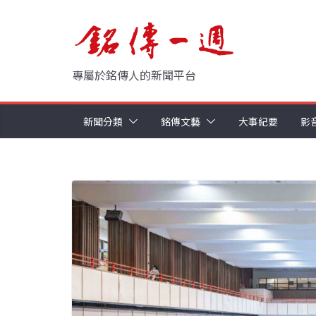
Skip
to
content
專屬於銘傳人的新聞平台
新聞分類
銘傳文藝
大事紀要
影