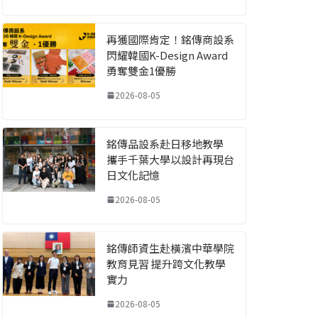
再獲國際肯定！銘傳商設系
閃耀韓國K-Design Award
勇奪雙金1優勝
2026-08-05
銘傳品設系赴日移地教學
攜手千葉大學以設計再現台
日文化記憶
2026-08-05
銘傳師資生赴橫濱中華學院
教育見習 提升跨文化教學
實力
2026-08-05