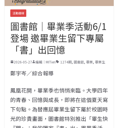
活動連線
圖書館｜畢業季活動6/1
登場 邀畢業生留下專屬
「書」出回憶
2026-05-27
編輯｜MITien
1274期
,
圖書館
,
畢業
,
畢業生
鄭宇岑／綜合報導
鳳凰花開，畢業季也悄悄來臨。大學四年
的青春、回憶與成長，即將在這個夏天寫
下句點。為替應屆畢業生留下屬於校園時
光的珍貴畫面，圖書館特別推出「畢生快
『閃』：我的獨家『書』出」畢業季活