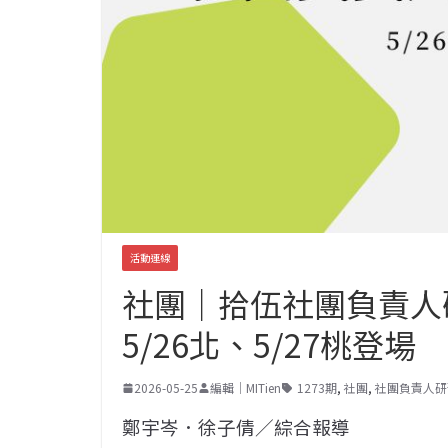
活動連線
社團｜拾伍社團負責人研習
5/26北、5/27桃登場
2026-05-25
編輯｜MITien
1273期
,
社團
,
社團負責人研
鄭宇岑．徐子倩／綜合報導