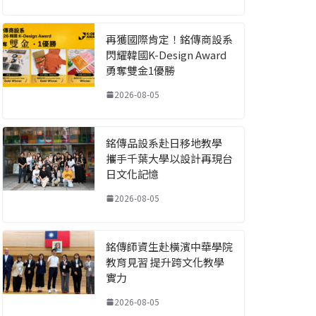
再獲國際肯定！銘傳商設系
閃耀韓國K-Design Award
勇奪雙金1優勝
2026-08-05
銘傳品設系赴日移地教學
攜手千葉大學以設計再現台
日文化記憶
2026-08-05
銘傳師資生赴橫濱中華學院
教育見習 提升跨文化教學
實力
2026-08-05