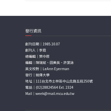
發行資訊
創刊日期｜1985.10.07
創刊人｜李銓
總編輯｜樊中原
編輯｜陳瑞斌、田美英、許棠詠
英文校對｜LeAnn Eyerman
發行｜銘傳大學
地址｜111台北市士林區中山北路五段250號
電話｜(02)28824564 Ext. 2324
Mail｜
week@mail.mcu.edu.tw