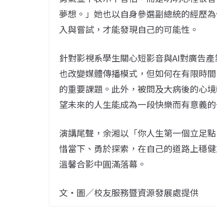
夢想。」她也以自身參選副總統的經歷為
入與嘗試，才能發現自己的可能性。
針對影視系學生關心短影音與AI對廣告產
也改變媒體傳播模式，但如何在有限時間
的重要課題。此外，被問及大病後的心境
望未來的人生能成為一段快樂而有意義的
演講尾聲，余湘以「你人生第一個立足點
惜當下、勇於探索，在自己的道路上穩健
溫馨合影中圓滿落幕。
文・圖／校友服務暨資源發展處提供