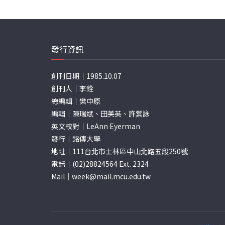
發行資訊
創刊日期｜1985.10.07
創刊人｜李銓
總編輯｜樊中原
編輯｜陳瑞斌、田美英、許棠詠
英文校對｜LeAnn Eyerman
發行｜銘傳大學
地址｜111台北市士林區中山北路五段250號
電話｜(02)28824564 Ext. 2324
Mail｜
week@mail.mcu.edu.tw