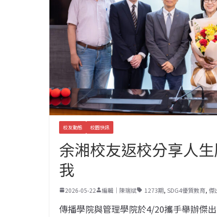
校友動態
校園快訊
余湘校友返校分享人生
我
2026-05-22
編輯｜陳瑞斌
1273期
,
SDG4優質教育
,
傑
傳播學院與管理學院於4/20攜手舉辦