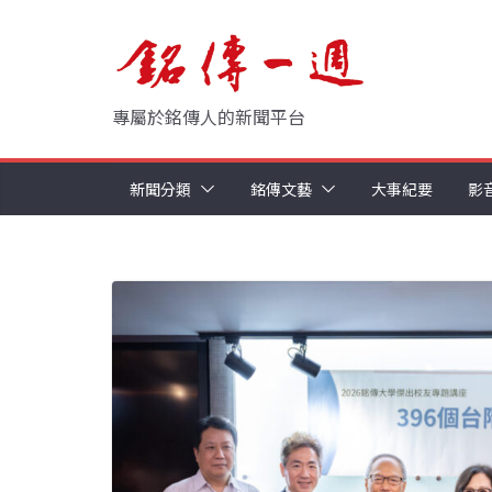
Skip
to
content
專屬於銘傳人的新聞平台
新聞分類
銘傳文藝
大事紀要
影