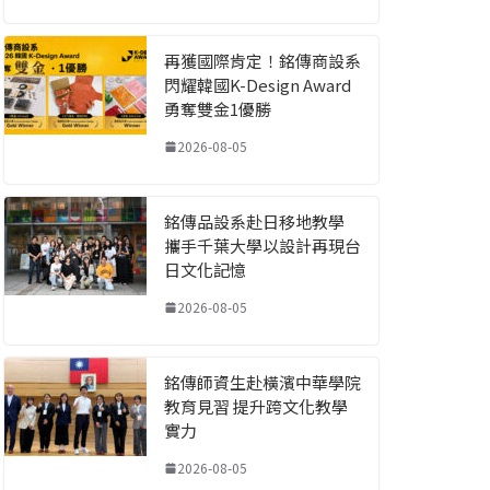
再獲國際肯定！銘傳商設系
閃耀韓國K-Design Award
勇奪雙金1優勝
2026-08-05
銘傳品設系赴日移地教學
攜手千葉大學以設計再現台
日文化記憶
2026-08-05
銘傳師資生赴橫濱中華學院
教育見習 提升跨文化教學
實力
2026-08-05