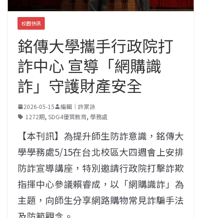
校園快訊
銘傳大學攜手行政院打
詐中心 宣導「網購識
詐」守護財產安全
2026-05-15
編輯｜許棠詠
1272期
,
SDG4優質教育
,
學務處
【本刊訊】為提升師生防詐意識，銘傳大
學學務處5/15在台北校區大四週會上安排
防詐宣導講座，特別邀請行政院打擊詐欺
指揮中心參議賴睿成，以「網購識詐」為
主題，向師生分享網路購物常見詐騙手法
及防範觀念。