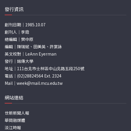
發行資訊
創刊日期｜1985.10.07
創刊人｜李銓
總編輯｜樊中原
編輯｜陳瑞斌、田美英、許棠詠
英文校對｜LeAnn Eyerman
發行｜銘傳大學
地址｜111台北市士林區中山北路五段250號
電話｜(02)28824564 Ext. 2324
Mail｜
week@mail.mcu.edu.tw
網站連結
世新新聞人報
華岡融媒體
淡江時報