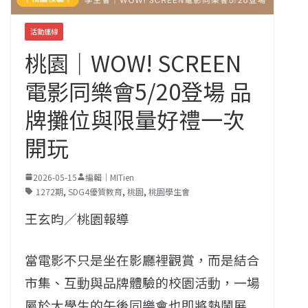
活動連線
桃園｜WOW! SCREEN
電影同樂會5/20登場 品
牌攤位與限量好禮一次
開玩
2026-05-15
編輯｜MITien
1272期
,
SDG4優質教育
,
桃園
,
桃園學生會
王玄昀／桃園報導
當電影不只是坐在影廳裡觀賞，而是結合
市集、互動與品牌體驗的校園活動，一場
屬於大學生的午後同樂會也即將熱鬧展