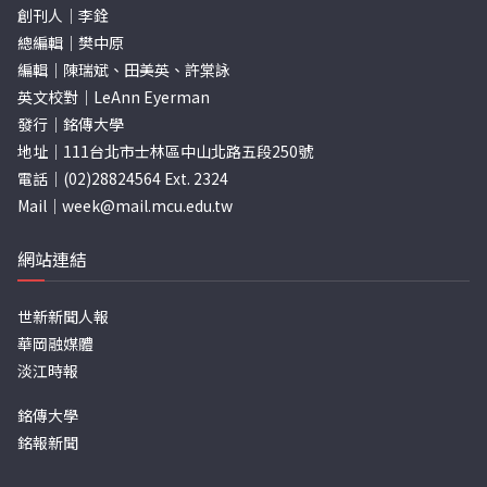
創刊人｜李銓
總編輯｜樊中原
編輯｜陳瑞斌、田美英、許棠詠
英文校對｜LeAnn Eyerman
發行｜銘傳大學
地址｜111台北市士林區中山北路五段250號
電話｜(02)28824564 Ext. 2324
Mail｜
week@mail.mcu.edu.tw
網站連結
世新新聞人報
華岡融媒體
淡江時報
銘傳大學
銘報新聞