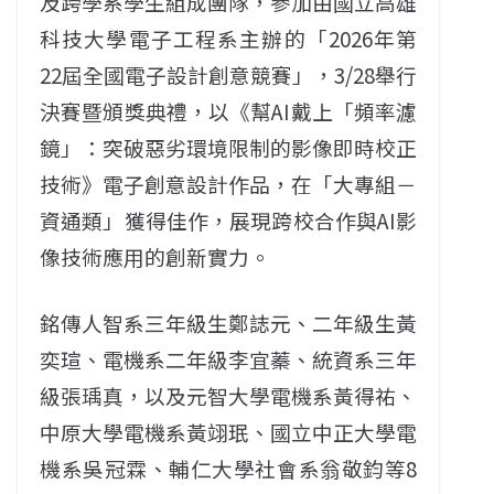
及跨學系學生組成團隊，參加由國立高雄
科技大學電子工程系主辦的「2026年第
22屆全國電子設計創意競賽」，3/28舉行
決賽暨頒獎典禮，以《幫AI戴上「頻率濾
鏡」：突破惡劣環境限制的影像即時校正
技術》電子創意設計作品，在「大專組－
資通類」獲得佳作，展現跨校合作與AI影
像技術應用的創新實力。
銘傳人智系三年級生鄭誌元、二年級生黃
奕瑄、電機系二年級李宜蓁、統資系三年
級張瑀真，以及元智大學電機系黃得祐、
中原大學電機系黃翊珉、國立中正大學電
機系吳冠霖、輔仁大學社會系翁敬鈞等8