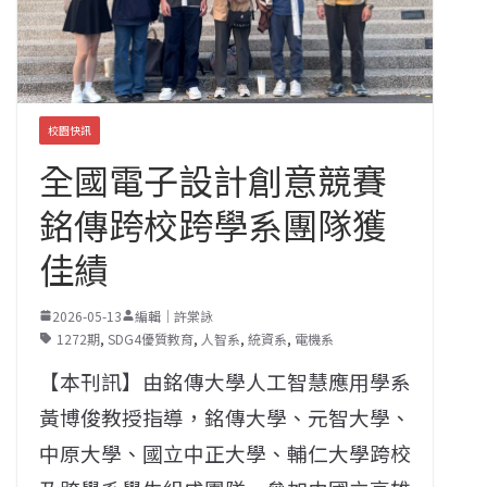
校園快訊
全國電子設計創意競賽
銘傳跨校跨學系團隊獲
佳績
2026-05-13
編輯｜許棠詠
1272期
,
SDG4優質教育
,
人智系
,
統資系
,
電機系
【本刊訊】由銘傳大學人工智慧應用學系
黃博俊教授指導，銘傳大學、元智大學、
中原大學、國立中正大學、輔仁大學跨校