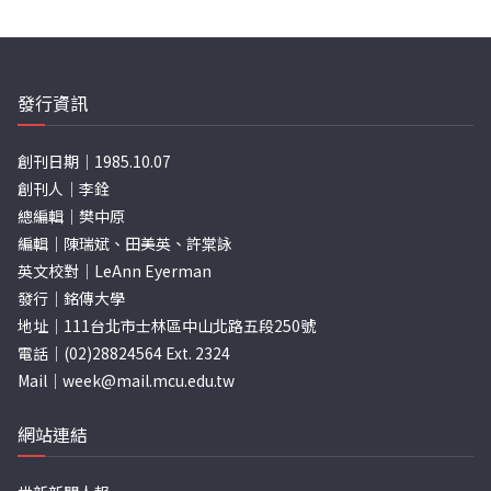
發行資訊
創刊日期｜1985.10.07
創刊人｜李銓
總編輯｜樊中原
編輯｜陳瑞斌、田美英、許棠詠
英文校對｜LeAnn Eyerman
發行｜銘傳大學
地址｜111台北市士林區中山北路五段250號
電話｜(02)28824564 Ext. 2324
Mail｜
week@mail.mcu.edu.tw
網站連結