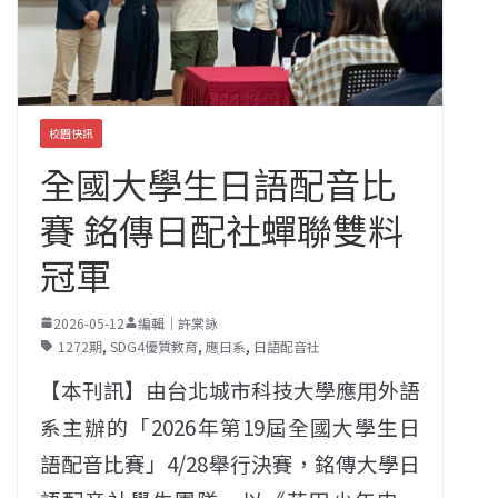
校園快訊
全國大學生日語配音比
賽 銘傳日配社蟬聯雙料
冠軍
2026-05-12
編輯｜許棠詠
1272期
,
SDG4優質教育
,
應日系
,
日語配音社
【本刊訊】由台北城市科技大學應用外語
系主辦的「2026年第19屆全國大學生日
語配音比賽」4/28舉行決賽，銘傳大學日