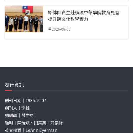
銘傳師資生赴橫濱中華學院教育見習
提升跨文化教學實力
2026-08-05
發行資訊
創刊日期｜1985.10.07
創刊人｜李銓
總編輯｜樊中原
編輯｜陳瑞斌、田美英、許棠詠
英文校對｜LeAnn Eyerman