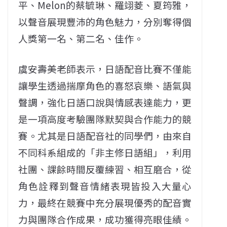
平、Melon的蔡毓琳、羅翊菱、夏筠雅，
以聲音展現豐沛的角色魅力，分別奪得個
人獎第一名、第二名、佳作。
虞安壽美老師表示，日語配音比賽不僅能
讓學生透過揣摩角色的喜怒哀樂、語氣與
聲調，強化日語口說與情感表達能力，更
是一項高度考驗團隊默契與合作能力的競
賽。尤其是日語配音社的同學們，由來自
不同科系組成的「非主修日語組」，利用
社團、課餘時間反覆練習、相互磨合，從
角色詮釋到聲音情緒表現皆投入大量心
力，最終在競賽中充分展現優秀的配音實
力與團隊合作成果，成功獲得亮眼佳績。