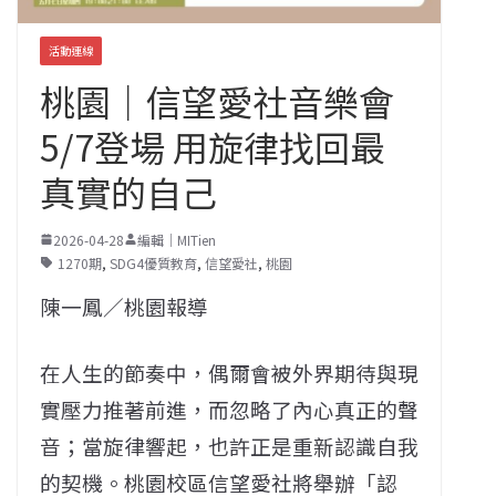
活動連線
桃園｜信望愛社音樂會
5/7登場 用旋律找回最
真實的自己
2026-04-28
編輯｜MITien
1270期
,
SDG4優質教育
,
信望愛社
,
桃園
陳一鳳／桃園報導
在人生的節奏中，偶爾會被外界期待與現
實壓力推著前進，而忽略了內心真正的聲
音；當旋律響起，也許正是重新認識自我
的契機。桃園校區信望愛社將舉辦「認