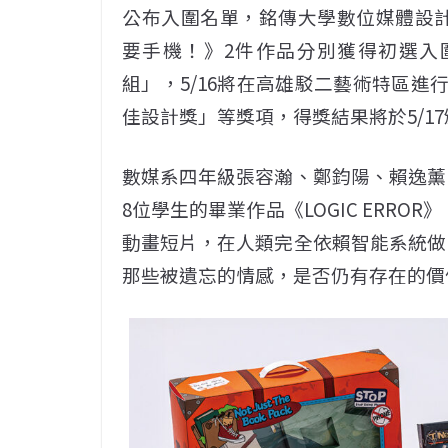
公布入圍名單，銘傳大學數位媒體設計學
要手機！》2件作品分別獲得初選入
組」，5/16將在高雄駁二藝術特區進
佳設計獎」等獎項，得獎結果將於5/1
數媒系四年級張容瀚、鄭鈞陽、賴逸薰
8位學生的畢業作品《LOGIC ERR
動畫短片，在人類完全依賴智能系統做
那些被遺忘的情感，是否仍有存在的價