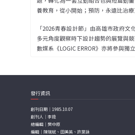
題，轉化為一套互動組合包與短篇動畫
養教育，從小開始；預防，永遠比治療
「2026青春設計節」由高雄市政府文化
多元角度觀察時下設計趨勢的展覽與競
數媒系《LOGIC ERROR》亦將參
發行資訊
創刊日期｜1985.10.07
創刊人｜李銓
總編輯｜樊中原
編輯｜陳瑞斌、田美英、許棠詠