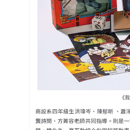
《
商設系四年級生洪瑋岑、陳郁昕 、蕭淨
龔詩閔、方菁容老師共同指導。則是一