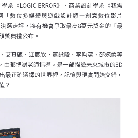
系《LOGIC ERROR》、商業設計學系《我需
圍「數位多媒體與遊戲設計類—創意數位影片
行決選走評，將有機會爭取最高8萬元獎金的「最
7頒獎典禮公布。
、艾真甄、江宸欣、蕭詠駿、李昀潔、邵婉柔等
OR》，由鄧博澍老師指導。是一部描繪未來城市的3D
出最正確選擇的世界裡，記憶與現實開始交錯，
值？