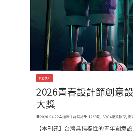
校園快訊
2026青春設計節創意
大獎
2026-04-22
編輯｜許棠詠
1269期
,
SDG4優質教育
,
商
【本刊訊】台灣具指標性的青年創意設計