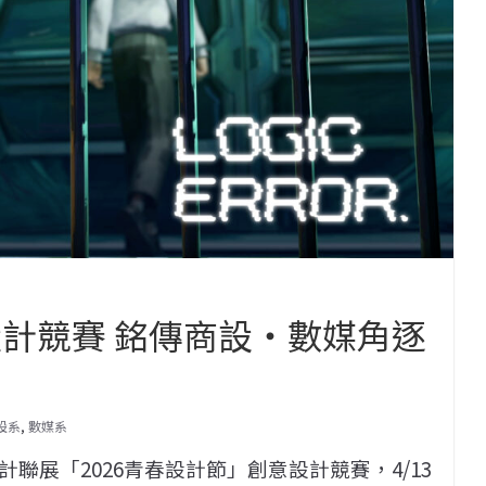
設計競賽 銘傳商設‧數媒角逐
設系
,
數媒系
聯展「2026青春設計節」創意設計競賽，4/13