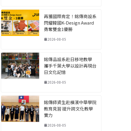
再獲國際肯定！銘傳商設系
閃耀韓國K-Design Award
勇奪雙金1優勝
2026-08-05
銘傳品設系赴日移地教學
攜手千葉大學以設計再現台
日文化記憶
2026-08-05
銘傳師資生赴橫濱中華學院
教育見習 提升跨文化教學
實力
2026-08-05