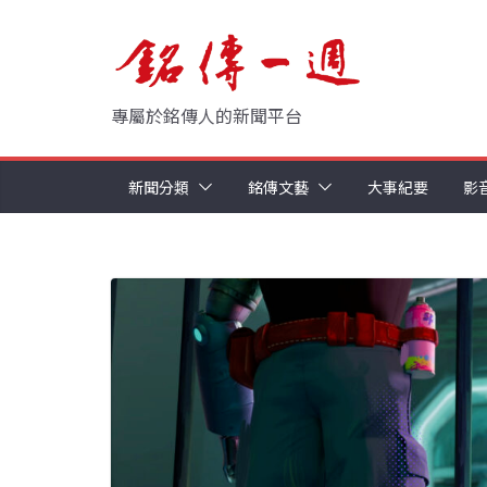
Skip
to
content
專屬於銘傳人的新聞平台
新聞分類
銘傳文藝
大事紀要
影