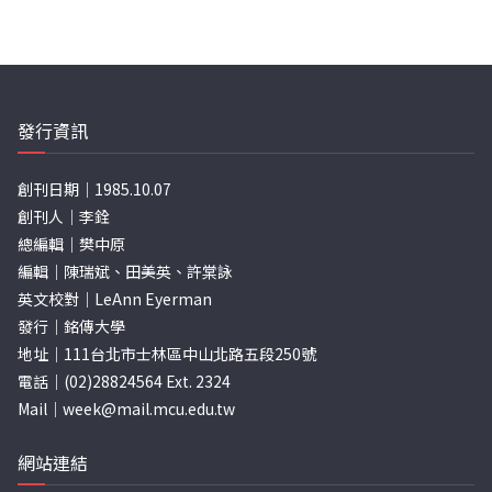
發行資訊
創刊日期｜1985.10.07
創刊人｜李銓
總編輯｜樊中原
編輯｜陳瑞斌、田美英、許棠詠
英文校對｜LeAnn Eyerman
發行｜銘傳大學
地址｜111台北市士林區中山北路五段250號
電話｜(02)28824564 Ext. 2324
Mail｜
week@mail.mcu.edu.tw
網站連結