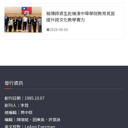
銘傳師資生赴橫濱中華學院教育見習
提升跨文化教學實力
2026-08-05
發行資訊
創刊日期｜1985.10.07
創刊人｜李銓
總編輯｜樊中原
編輯｜陳瑞斌、田美英、許棠詠
英文校對｜LeAnn Eyerman