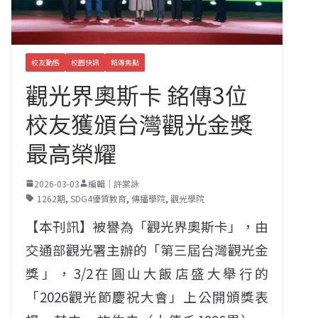
校友動態
校園快訊
銘傳焦點
觀光界奧斯卡 銘傳3位
校友獲頒台灣觀光金獎
最高榮耀
2026-03-03
編輯｜許棠詠
1262期
,
SDG4優質教育
,
傳播學院
,
觀光學院
【本刊訊】被譽為「觀光界奧斯卡」，由
交通部觀光署主辦的「第三屆台灣觀光金
獎」，3/2在圓山大飯店盛大舉行的
「2026觀光節慶祝大會」上公開頒獎表