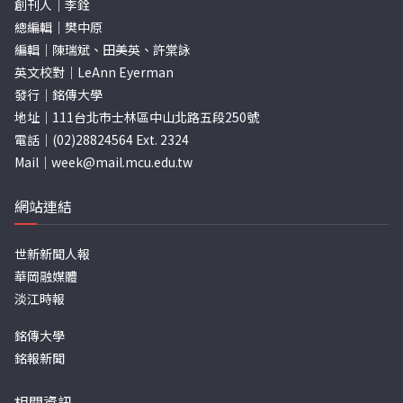
創刊人｜李銓
總編輯｜樊中原
編輯｜陳瑞斌、田美英、許棠詠
英文校對｜LeAnn Eyerman
發行｜銘傳大學
地址｜111台北市士林區中山北路五段250號
電話｜(02)28824564 Ext. 2324
Mail｜
week@mail.mcu.edu.tw
網站連結
世新新聞人報
華岡融媒體
淡江時報
銘傳大學
銘報新聞
相關資訊