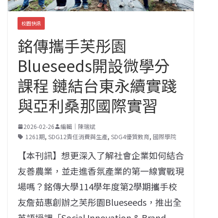
校園快訊
銘傳攜手芙彤園
Blueseeds開設微學分
課程 鏈結台東永續實踐
與亞利桑那國際實習
2026-02-26
編輯｜陳瑞斌
1261期
,
SDG12責任消費與生產
,
SDG4優質教育
,
國際學院
【本刊訊】想更深入了解社會企業如何結合
友善農業，
並走進香氛產業的第一線實戰現
場嗎？
銘傳大學114學年度第2學期攜手校
友詹茹惠創辦之芙彤園Blu
eseeds，推出全
英語授課「Social Innovation & Brand