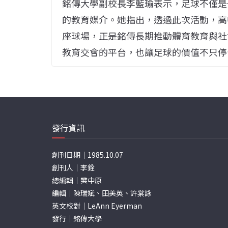
銘傳大學副校長李藍瑜表示，足球不僅是
的教育媒介。她指出，透過此次活動，高
座球場，正是銘傳長期推動體育教育與社
教育交會的平台，也讓足球的價值不只停
發行資訊
創刊日期｜1985.10.07
創刊人｜李銓
總編輯｜樊中原
編輯｜陳瑞斌、田美英、許棠詠
英文校對｜LeAnn Eyerman
發行｜銘傳大學