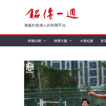
Skip
to
content
專屬於銘傳人的新聞平台
新聞分類
銘傳文藝
大事紀要
影