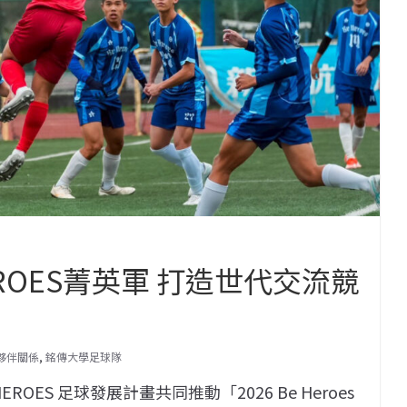
ROES菁英軍 打造世代交流競
的夥伴關係
,
銘傳大學足球隊
ES 足球發展計畫共同推動「2026 Be Heroes