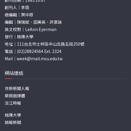
創刊日期｜1985.10.07
創刊人｜李銓
總編輯｜樊中原
編輯｜陳瑞斌、田美英、許棠詠
英文校對｜LeAnn Eyerman
發行｜銘傳大學
地址｜111台北市士林區中山北路五段250號
電話｜(02)28824564 Ext. 2324
Mail｜
week@mail.mcu.edu.tw
網站連結
世新新聞人報
華岡融媒體
淡江時報
銘傳大學
銘報新聞