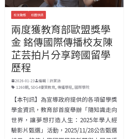
校友動態
校園快訊
兩度獲教育部歐盟獎學
金 銘傳國際傳播校友陳
芷芸拍片分享跨國留學
歷程
2026-01-23
編輯｜許棠詠
1260期
,
SDG4優質教育
,
傳播學程
,
國際學院
【本刊訊】為宣導政府提供的各項留學獎
學金資訊，教育部首度舉辦「隨知識走向
世界，讓夢想打造人生：2025年學人經
驗影片甄選」活動，2025/11/28公告甄選