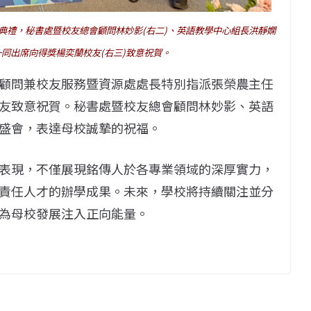
典禮，秘書處暨校友總會顧問林妙影(右二)、英語教學中心組長洪靜嫻
也一同出席向得獎楊奕蘭校友(右三)致意祝賀。
顧問兼校友服務暨資源處處長特別指派張榮農主任
友致意祝賀。秘書處暨校友總會顧問林妙影、英語
盛會，表達母校誠摯的祝福。
表現，不僅展現銘傳人於各專業領域的深厚實力，
責任人才的辦學成果。未來，學校將持續關注並分
為母校發展注入正向能量。