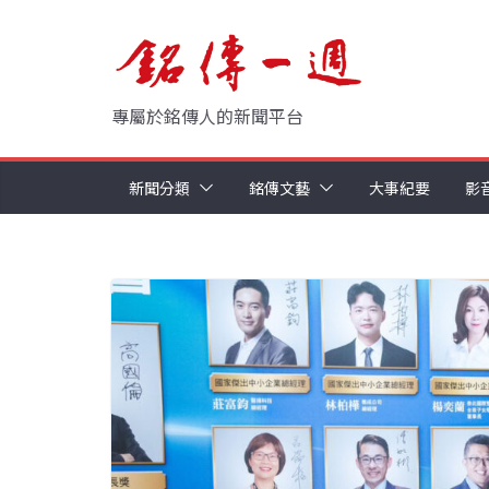
Skip
to
content
專屬於銘傳人的新聞平台
新聞分類
銘傳文藝
大事紀要
影