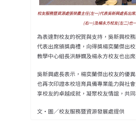
校友服務暨資源處張榮農主任(左一)代表吳新興處長出席
(右一)及楊永方校友(左二)
為表達對校友的祝賀與支持，吳新興校務
代表出席頒獎典禮，向得獎楊奕蘭傑出校
教學中心組長洪靜嫻及楊永方校友也出席
吳新興處長表示，楊奕蘭傑出校友的優異
也再次印證本校培育具備專業能力與社會
享校友的卓越成就，凝聚校友情誼，共同
文・圖／校友服務暨資源發展處提供