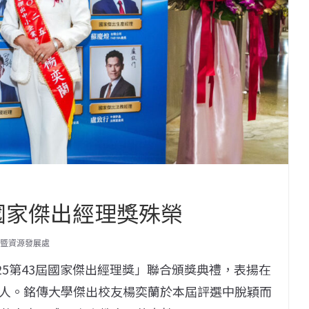
5國家傑出經理獎殊榮
暨資源發展處
025第43屆國家傑出經理獎」聯合頒獎典禮，表揚在
人。銘傳大學傑出校友楊奕蘭於本屆評選中脫穎而