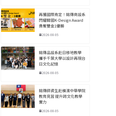
再獲國際肯定！銘傳商設系
閃耀韓國K-Design Award
勇奪雙金1優勝
2026-08-05
銘傳品設系赴日移地教學
攜手千葉大學以設計再現台
日文化記憶
2026-08-05
銘傳師資生赴橫濱中華學院
教育見習 提升跨文化教學
實力
2026-08-05