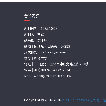
發行資訊
創刊日期｜1985.10.07
創刊人｜李銓
總編輯｜樊中原
編輯｜陳瑞斌、田美英、許棠詠
英文校對｜LeAnn Eyerman
發行｜銘傳大學
地址｜111台北市士林區中山北路五段250號
電話｜(02)28824564 Ext. 2324
Mail｜
week@mail.mcu.edu.tw
Copyright © 2016-2026
Ming Chuan Weekly 銘傳一