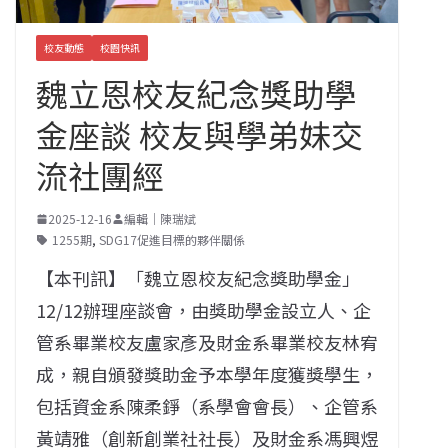
校友動態
校園快訊
魏立恩校友紀念獎助學
金座談 校友與學弟妹交
流社團經
2025-12-16
編輯｜陳瑞斌
1255期
,
SDG17促進目標的夥伴關係
【本刊訊】「魏立恩校友紀念獎助學金」
12/12辦理座談會，由獎助學金設立人、企
管系畢業校友盧家彥及財金系畢業校友林宥
成，親自頒發獎助金予本學年度獲獎學生，
包括資金系陳柔錚（系學會會長）、企管系
黃靖雅（創新創業社社長）及財金系馮興煜