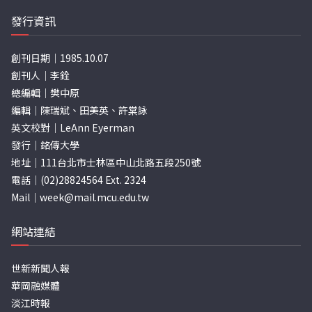
發行資訊
創刊日期｜1985.10.07
創刊人｜李銓
總編輯｜樊中原
編輯｜陳瑞斌、田美英、許棠詠
英文校對｜LeAnn Eyerman
發行｜銘傳大學
地址｜111台北市士林區中山北路五段250號
電話｜(02)28824564 Ext. 2324
Mail｜
week@mail.mcu.edu.tw
網站連結
世新新聞人報
華岡融媒體
淡江時報