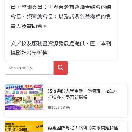
員，諮詢委員；世界台灣商會聯合總會的總
會長、榮譽總會長；以及諸多慈善機構的負
責人及贊助者。
文／校友服務暨資源發展處提供・圖／本刊
攝影記者吳忻憓
搜尋
銘傳樂齡大學全新「傳奇班」招生中
打造多元學習新選擇
2026-08-06
再獲國際肯定！銘傳商設系閃耀韓國