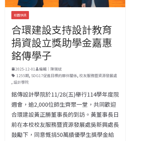
校園快訊
合環建設支持設計教育
捐資設立獎助學金嘉惠
銘傳學子
2025-12-01
編輯｜陳瑞斌
1255期
,
SDG17促進目標的夥伴關係
,
校友服務暨資源發展處
,
設計學院
銘傳設計學院於11/28(五)舉行114學年度院
週會，逾2,000位師生齊聚一堂，共同歡迎
合環建設黃正勝董事長的到訪。黃董事長日
前在本校校友服務暨資源發展處吳新興處長
鼓勵下，同意慨捐50萬績優學生獎學金給