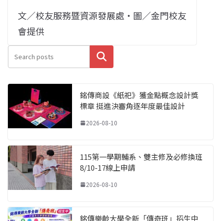
文／校友服務暨資源發展處・圖／金門校友
會提供
搜尋
銘傳商設《紙祀》獲金點概念設計獎
標章 挺進決審角逐年度最佳設計
2026-08-10
115第一學期輔系、雙主修及必修換班
8/10-17線上申請
2026-08-10
銘傳樂齡大學全新「傳奇班」招生中