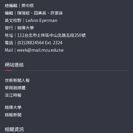
總編輯｜樊中原
編輯｜陳瑞斌、田美英、許棠詠
英文校對｜LeAnn Eyerman
發行｜銘傳大學
地址｜111台北市士林區中山北路五段250號
電話｜(02)28824564 Ext. 2324
Mail｜
week@mail.mcu.edu.tw
網站連結
世新新聞人報
華岡融媒體
淡江時報
銘傳大學
銘報新聞
相關資訊