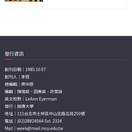
發行資訊
創刊日期｜1985.10.07
創刊人｜李銓
總編輯｜樊中原
編輯｜陳瑞斌、田美英、許棠詠
英文校對｜LeAnn Eyerman
發行｜銘傳大學
地址｜111台北市士林區中山北路五段250號
電話｜(02)28824564 Ext. 2324
Mail｜
week@mail.mcu.edu.tw