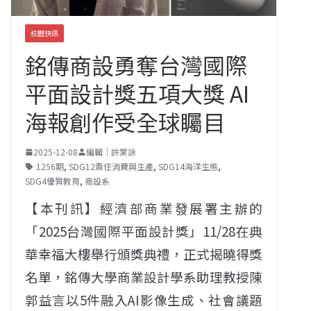
校園快訊
銘傳商設勇奪台灣國際
平面設計獎五項大獎 AI
海報創作受全球矚目
2025-12-08
編輯｜許棠詠
1256期
,
SDG12責任消費與生產
,
SDG14海洋生態
,
SDG4優質教育
,
商設系
【本刊訊】經濟部商業發展署主辦的
「2025台灣國際平面設計獎」11/28在典
華幸福大樓舉行頒獎典禮，正式揭曉得獎
名單，銘傳大學商業設計學系助理教授陳
郭益言以5件融入AI影像生成、社會議題