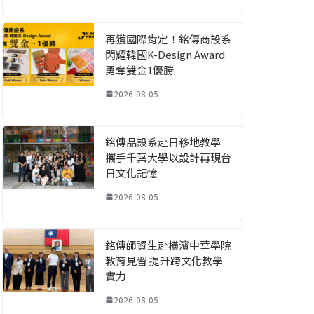
再獲國際肯定！銘傳商設系
閃耀韓國K-Design Award
勇奪雙金1優勝
2026-08-05
銘傳品設系赴日移地教學
攜手千葉大學以設計再現台
日文化記憶
2026-08-05
銘傳師資生赴橫濱中華學院
教育見習 提升跨文化教學
實力
2026-08-05