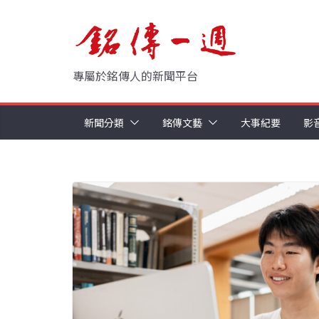
Skip
to
content
專屬於銘傳人的新聞平台
新聞分類
銘傳文藝
大事紀要
影