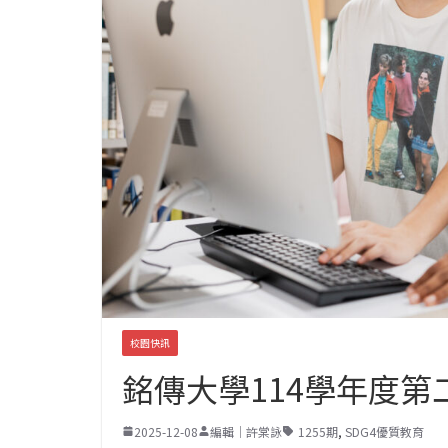
校園快訊
銘傳大學114學年度第
2025-12-08
編輯｜許棠詠
1255期
,
SDG4優質教育