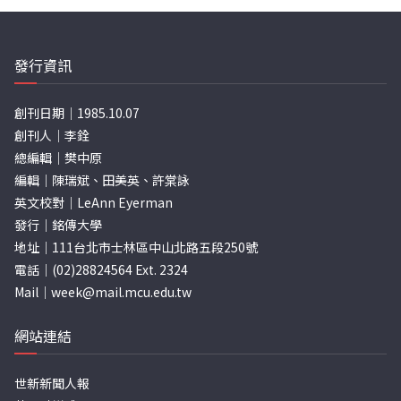
發行資訊
創刊日期｜1985.10.07
創刊人｜李銓
總編輯｜樊中原
編輯｜陳瑞斌、田美英、許棠詠
英文校對｜LeAnn Eyerman
發行｜銘傳大學
地址｜111台北市士林區中山北路五段250號
電話｜(02)28824564 Ext. 2324
Mail｜
week@mail.mcu.edu.tw
網站連結
世新新聞人報