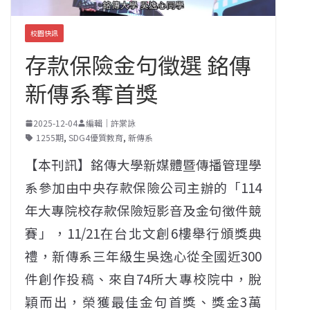
校園快訊
存款保險金句徵選 銘傳
新傳系奪首獎
2025-12-04
編輯｜許棠詠
1255期
,
SDG4優質教育
,
新傳系
【本刊訊】銘傳大學新媒體暨傳播管理學
系參加由中央存款保險公司主辦的「114
年大專院校存款保險短影音及金句徵件競
賽」，11/21在台北文創6樓舉行頒獎典
禮，新傳系三年級生吳逸心從全國近300
件創作投稿、來自74所大專校院中，脫
穎而出，榮獲最佳金句首獎、獎金3萬