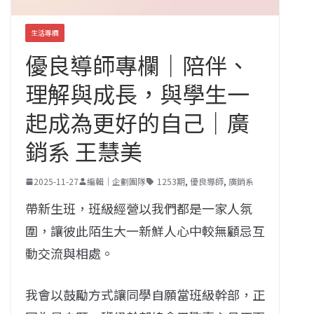
生活專欄
優良導師專欄｜陪伴、
理解與成長，與學生一
起成為更好的自己｜廣
銷系 王慧美
2025-11-27
編輯｜企劃團隊
1253期
,
優良導師
,
廣銷系
帶新生班，班級經營以我們都是一家人氛
圍，讓彼此陌生大一新鮮人心中較無顧忌互
動交流與相處。
我會以鼓勵方式讓同學自願當班級幹部，正