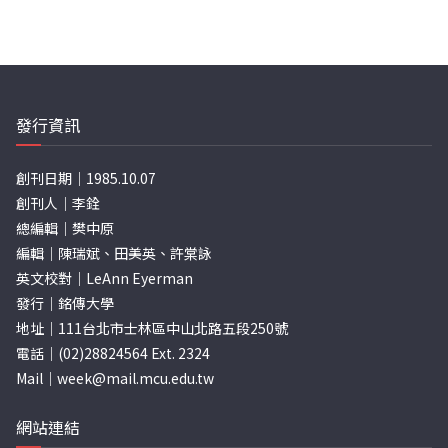
發行資訊
創刊日期｜1985.10.07
創刊人｜李銓
總編輯｜樊中原
編輯｜陳瑞斌、田美英、許棠詠
英文校對｜LeAnn Eyerman
發行｜銘傳大學
地址｜111台北市士林區中山北路五段250號
電話｜(02)28824564 Ext. 2324
Mail｜
week@mail.mcu.edu.tw
網站連結