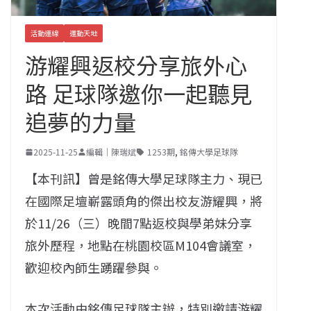
活動連線
運動天地
游耀興返校分享旅外心
路 足球隊邀你一起聽見
追夢的力量
2025-11-25
編輯｜陳瑞斌
1253期
,
銘傳大學足球隊
【本刊訊】曾是銘傳大學足球隊主力、現已
在國際足壇嶄露頭角的傑出校友游耀興，將
於11/26（三）晚間7點返校與學弟妹分享
旅外歷程，地點在桃園校區M104會議室，
歡迎校內師生踴躍參與。
本次活動由銘傳足球隊主辦，特別邀請游耀