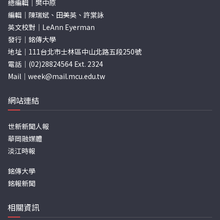
總編輯｜樊中原
編輯｜陳瑞斌、田美英、許棠詠
英文校對｜LeAnn Eyerman
發行｜銘傳大學
地址｜111台北市士林區中山北路五段250號
電話｜(02)28824564 Ext. 2324
Mail｜
week@mail.mcu.edu.tw
網站連結
世新新聞人報
華岡融媒體
淡江時報
銘傳大學
銘報新聞
相關資訊